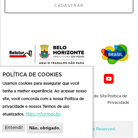
CADASTRAR
POLÍTICA DE COOKIES
Usamos cookies para assegurar que você
tenha a melhor experiência. Ao acessar nosso
Sobre a
Contato
Informaçoes
Mapa do Site
Politica de
site, você concorda com a nossa Política de
Belotur
Üteis
Privacidade
privacidade e nossos Termos de uso
Mais informação
atualizados.
Não, obrigado.
Entendi!
@ Copyright Belotur 2026. All Rights Reserved.