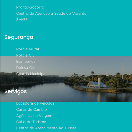
Pronto-Socorro
Centro de Atenção à Saúde do Viajante
SAMU
Segurança
Polícia Militar
Polícia Civil
Bombeiros
Defesa Civil
Guarda Municipal
Serviços
Locadora de Veículos
Casas de Câmbio
Agências de Viagem
Guias de Turismo
Centro de Atendimento ao Turista