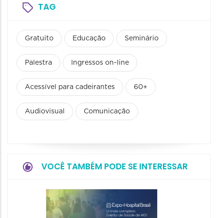
TAG
Gratuito
Educação
Seminário
Palestra
Ingressos on-line
Acessível para cadeirantes
60+
Audiovisual
Comunicação
VOCÊ TAMBÉM PODE SE INTERESSAR
9° BH 
Summi