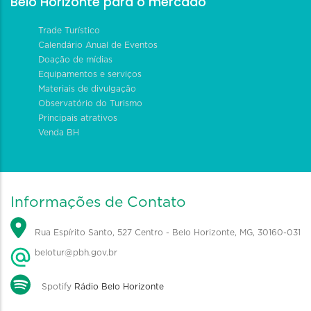
Belo Horizonte para o mercado
Trade Turístico
Calendário Anual de Eventos
Doação de mídias
Equipamentos e serviços
Materiais de divulgação
Observatório do Turismo
Principais atrativos
Venda BH
Informações de Contato
Rua Espírito Santo, 527 Centro - Belo Horizonte, MG, 30160-031
belotur@pbh.gov.br
Spotify
Rádio Belo Horizonte