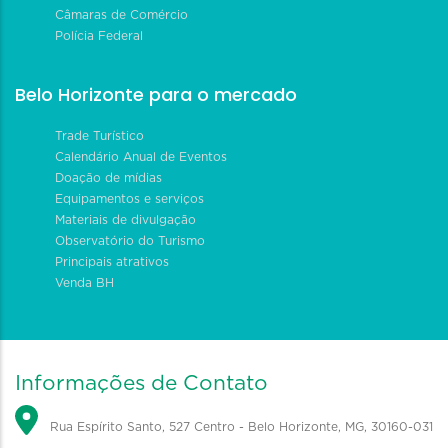
Câmaras de Comércio
Polícia Federal
Belo Horizonte para o mercado
Trade Turístico
Calendário Anual de Eventos
Doação de mídias
Equipamentos e serviços
Materiais de divulgação
Observatório do Turismo
Principais atrativos
Venda BH
Informações de Contato
Rua Espírito Santo, 527 Centro - Belo Horizonte, MG, 30160-031