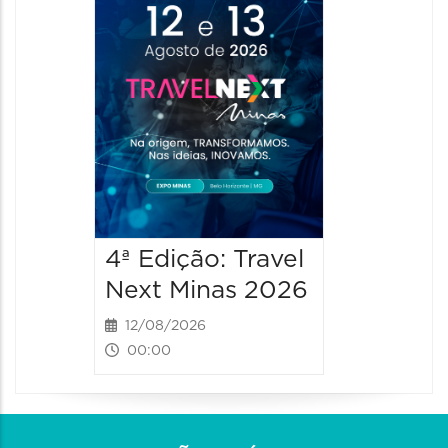
4ª Edição: Travel
4ª Ediç
Next Minas 2026
Next M
12/08/2026
13/08/2
00:00
00:00