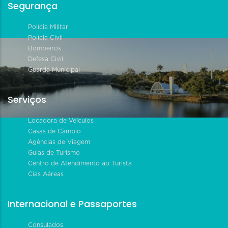
Segurança
Polícia Militar
Polícia Civil
Bombeiros
Defesa Civil
Guarda Municipal
Serviços
Locadora de Veículos
Casas de Câmbio
Agências de Viagem
Guias de Turismo
Centro de Atendimento ao Turista
Cias Aéreas
Internacional e Passaportes
Consulados