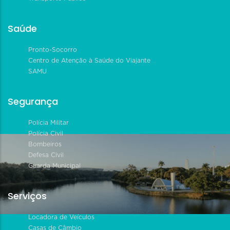
Saúde
Pronto-Socorro
Centro de Atenção à Saúde do Viajante
SAMU
Segurança
Polícia Militar
Polícia Civil
Bombeiros
Defesa Civil
Guarda Municipal
Serviços
Locadora de Veículos
Casas de Câmbio