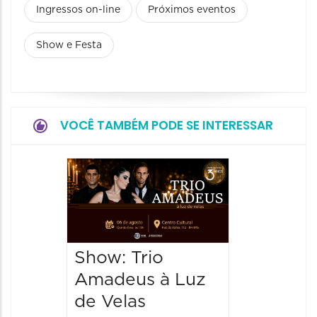
Ingressos on-line
Próximos eventos
Show e Festa
VOCÊ TAMBÉM PODE SE INTERESSAR
Show: 
de Sá
06/08/20
06/08/202
Show: Trio
20:00 às
Amadeus à Luz
de Velas