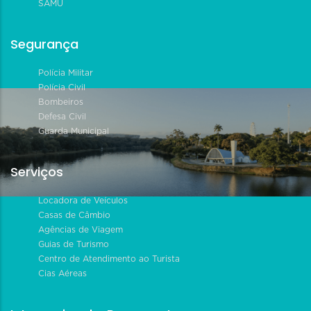
SAMU
Segurança
Polícia Militar
Polícia Civil
Bombeiros
Defesa Civil
Guarda Municipal
Serviços
Locadora de Veículos
Casas de Câmbio
Agências de Viagem
Guias de Turismo
Centro de Atendimento ao Turista
Cias Aéreas