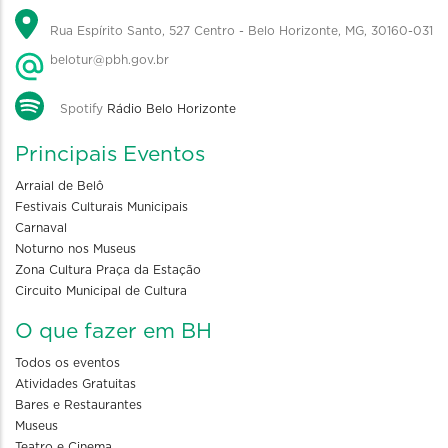
Rua Espírito Santo, 527 Centro - Belo Horizonte, MG, 30160-031
belotur@pbh.gov.br
Spotify
Rádio Belo Horizonte
Principais Eventos
Arraial de Belô
Festivais Culturais Municipais
Carnaval
Noturno nos Museus
Zona Cultura Praça da Estação
Circuito Municipal de Cultura
O que fazer em BH
Todos os eventos
Atividades Gratuitas
Bares e Restaurantes
Museus
Teatro e Cinema