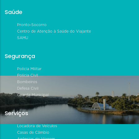
Saúde
Pronto-Socorro
Centro de Atenção à Saúde do Viajante
SAMU
Segurança
Polícia Militar
Polícia Civil
Bombeiros
Defesa Civil
Guarda Municipal
Serviços
Locadora de Veículos
Casas de Câmbio
Agências de Viagem