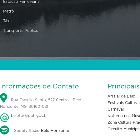
Estação Ferroviária
Metrô
Táxi
Transporte Público
Informações de Contato
Principai
Arraial de Belô
Rua Espírito Santo, 527 Centro - Belo
Festivais Culturai
Horizonte, MG, 30160-031
Carnaval
belotur@pbh.gov.br
Noturno nos Mus
Zona Cultura Pra
Circuito Municipa
Spotify
Rádio Belo Horizonte