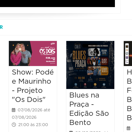
R
H
Show: Podé
B
e Maurinho
F
- Projeto
Blues na
B
"Os Dois"
Praça -
B
07/08/2026 até
Edição São
B
07/08/2026
Bento
21:00 às 23:00