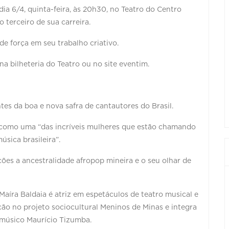
ia 6/4, quinta-feira, às 20h30, no Teatro do Centro
 terceiro de sua carreira.
e força em seu trabalho criativo.
 bilheteria do Teatro ou no site eventim.
es da boa e nova safra de cantautores do Brasil.
 como uma “das incríveis mulheres que estão chamando
úsica brasileira”.
ções a ancestralidade afropop mineira e o seu olhar de
 Maíra Baldaia é atriz em espetáculos de teatro musical e
ção no projeto sociocultural Meninos de Minas e integra
 músico Maurício Tizumba.