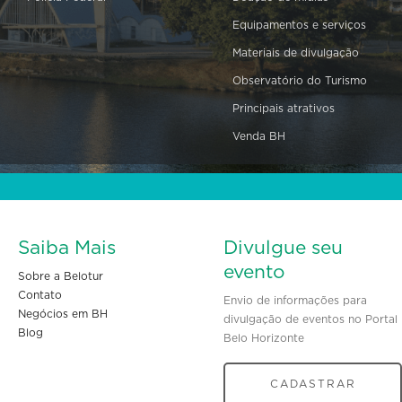
Equipamentos e serviços
Materiais de divulgação
Observatório do Turismo
Principais atrativos
Venda BH
Saiba Mais
Divulgue seu
evento
Sobre a Belotur
Contato
Envio de informações para
Negócios em BH
divulgação de eventos no Portal
Blog
Belo Horizonte
CADASTRAR