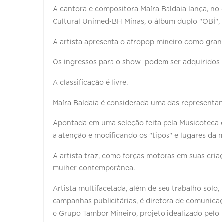
A cantora e compositora Maíra Baldaia lança, no d
Cultural Unimed-BH Minas, o álbum duplo "OBÍ", o
A artista apresenta o afropop mineiro como grand
Os ingressos para o show podem ser adquiridos na
A classificação é livre.
Maíra Baldaia é considerada uma das representant
Apontada em uma seleção feita pela Musicoteca
a atenção e modificando os "tipos" e lugares da m
A artista traz, como forças motoras em suas cria
mulher contemporânea.
Artista multifacetada, além de seu trabalho solo,
campanhas publicitárias, é diretora de comunica
o Grupo Tambor Mineiro, projeto idealizado pelo