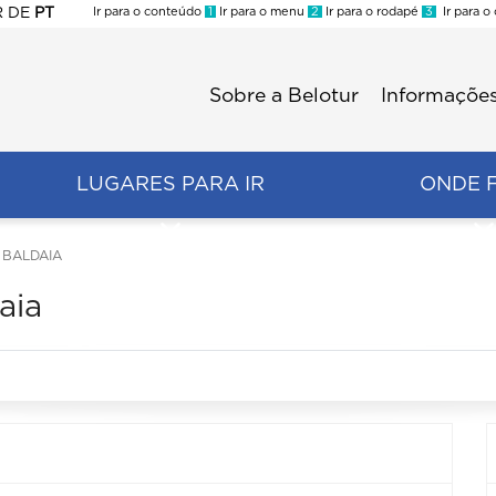
R
DE
PT
Ir para o conteúdo
1
Ir para o menu
2
Ir para o rodapé
3
Ir para o
ES
Sobre a Belotur
Informações
Menu
second
LUGARES PARA IR
ONDE 
 BALDAIA
aia