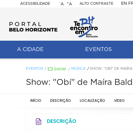
-
+
EN
F
ACESSIBILIDADE
ALTO CONTRASTE
A
A
PORTAL
BELO
HORIZONTE
A CIDADE
EVENTOS
ação
pal
EVENTOS
/
MÚSICA
SHOW: "OBÍ" DE MAÍRA
SHOW
/
Show: "Obí" de Maíra Bald
INÍCIO
DESCRIÇÃO
LOCALIZAÇÃO
VIDEO
DESCRIÇÃO