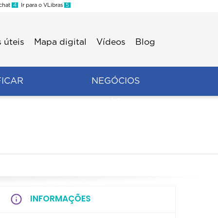
 chat
4
Ir para o VLibras
5
 úteis
Mapa digital
Vídeos
Blog
FICAR
NEGÓCIOS
INFORMAÇÕES