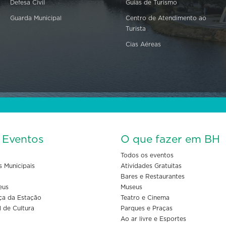
Defesa Civil
Guias de Turismo
Guarda Municipal
Centro de Atendimento ao
Turista
Cias Aéreas
s Eventos
O que fazer em BH
Todos os eventos
s Municipais
Atividades Gratuitas
Bares e Restaurantes
eus
Museus
ça da Estação
Teatro e Cinema
l de Cultura
Parques e Praças
Ao ar livre e Esportes