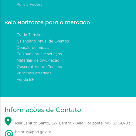
Polícia Federal
Belo Horizonte para o mercado
Trade Turístico
Calendário Anual de Eventos
Doação de mídias
Equipamentos e serviços
Materiais de divulgação
Observatório do Turismo
Principais atrativos
Venda BH
Informações de Contato
Rua Espírito Santo, 527 Centro - Belo Horizonte, MG, 30160-031
belotur@pbh.gov.br