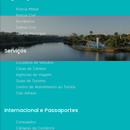
Polícia Militar
Polícia Civil
Bombeiros
Defesa Civil
Guarda Municipal
Serviços
Locadora de Veículos
Casas de Câmbio
Agências de Viagem
Guias de Turismo
Centro de Atendimento ao Turista
Cias Aéreas
Internacional e Passaportes
Consulados
Câmaras de Comércio