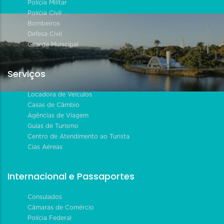
Polícia Militar
Polícia Civil
Bombeiros
Defesa Civil
Guarda Municipal
Serviços
Locadora de Veículos
Casas de Câmbio
Agências de Viagem
Guias de Turismo
Centro de Atendimento ao Turista
Cias Aéreas
Internacional e Passaportes
Consulados
Câmaras de Comércio
Polícia Federal