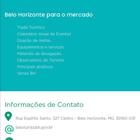
Belo Horizonte para o mercado
Trade Turístico
Calendário Anual de Eventos
Doação de mídias
Equipamentos e serviços
Materiais de divulgação
Observatório do Turismo
Principais atrativos
Venda BH
Informações de Contato
Rua Espírito Santo, 527 Centro - Belo Horizonte, MG, 30160-031
belotur@pbh.gov.br