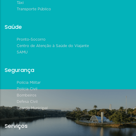
Táxi
Transporte Público
Saúde
Pronto-Socorro
Centro de Atenção à Saúde do Viajante
SAMU
Segurança
Polícia Militar
Polícia Civil
Bombeiros
Defesa Civil
Guarda Municipal
Serviços