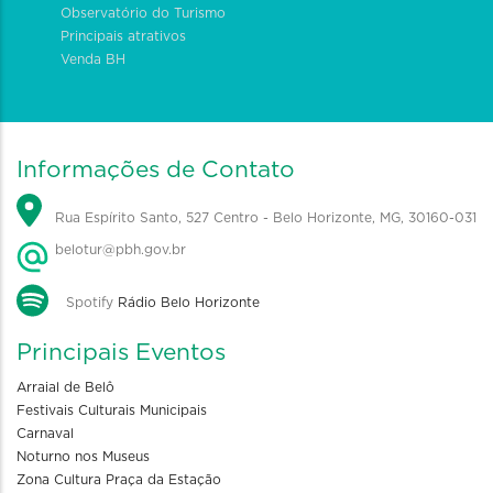
Observatório do Turismo
Principais atrativos
Venda BH
Informações de Contato
Rua Espírito Santo, 527 Centro - Belo Horizonte, MG, 30160-031
belotur@pbh.gov.br
Spotify
Rádio Belo Horizonte
Principais Eventos
Arraial de Belô
Festivais Culturais Municipais
Carnaval
Noturno nos Museus
Zona Cultura Praça da Estação