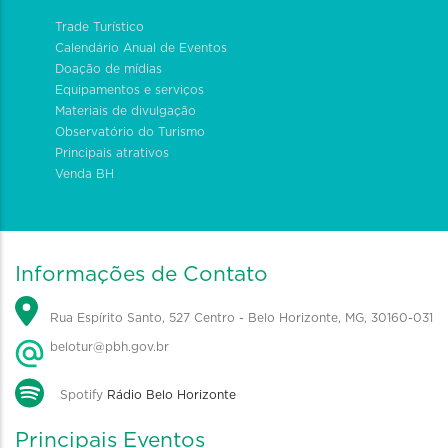
Trade Turístico
Calendário Anual de Eventos
Doação de mídias
Equipamentos e serviços
Materiais de divulgação
Observatório do Turismo
Principais atrativos
Venda BH
Informações de Contato
Rua Espírito Santo, 527 Centro - Belo Horizonte, MG, 30160-031
belotur@pbh.gov.br
Spotify
Rádio Belo Horizonte
Principais Eventos