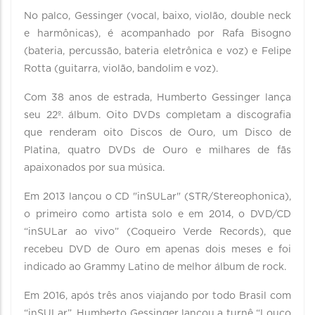
No palco, Gessinger (vocal, baixo, violão, double neck
e harmônicas), é acompanhado por Rafa Bisogno
(bateria, percussão, bateria eletrônica e voz) e Felipe
Rotta (guitarra, violão, bandolim e voz).
Com 38 anos de estrada, Humberto Gessinger lança
seu 22º. álbum. Oito DVDs completam a discografia
que renderam oito Discos de Ouro, um Disco de
Platina, quatro DVDs de Ouro e milhares de fãs
apaixonados por sua música.
Em 2013 lançou o CD "inSULar" (STR/Stereophonica),
o primeiro como artista solo e em 2014, o DVD/CD
“inSULar ao vivo” (Coqueiro Verde Records), que
recebeu DVD de Ouro em apenas dois meses e foi
indicado ao Grammy Latino de melhor álbum de rock.
Em 2016, após três anos viajando por todo Brasil com
“inSULar”, Humberto Gessinger lançou a turnê “Louco