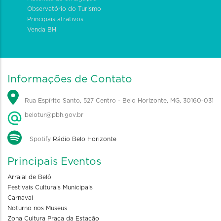
Observatório do Turismo
Principais atrativos
Venda BH
Informações de Contato
Rua Espírito Santo, 527 Centro - Belo Horizonte, MG, 30160-031
belotur@pbh.gov.br
Spotify
Rádio Belo Horizonte
Principais Eventos
Arraial de Belô
Festivais Culturais Municipais
Carnaval
Noturno nos Museus
Zona Cultura Praça da Estação