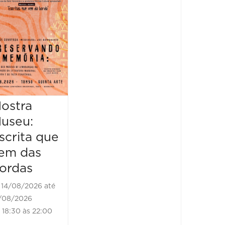
Feira
Encantaria
&
Piquenique
Literário
16/08/2026 até
16/08/2026
ostra
Mostr
09:00 às 17:00
useu:
Museu
scrita que
Escrit
em das
vem d
ordas
borda
14/08/2026 até
21/08/2
/08/2026
21/08/202
18:30 às 22:00
18:30 às