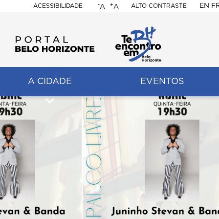
-
+
EN
F
ACESSIBILIDADE
ALTO CONTRASTE
A
A
PORTAL
BELO
HORIZONTE
A CIDADE
EVENTOS
ação
pal