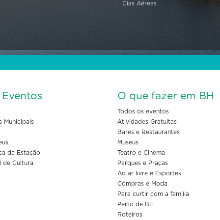
Cias Aéreas
s Eventos
O que fazer em BH
Todos os eventos
s Municipais
Atividades Gratuitas
Bares e Restaurantes
eus
Museus
ça da Estação
Teatro e Cinema
l de Cultura
Parques e Praças
Ao ar livre e Esportes
Compras e Moda
Para curtir com a familia
Perto de BH
Roteiros