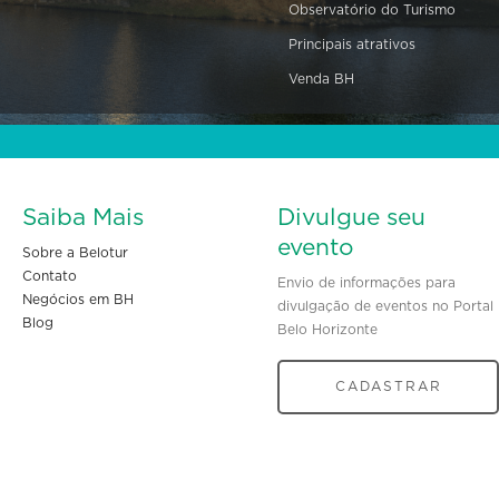
Observatório do Turismo
Principais atrativos
Venda BH
Saiba Mais
Divulgue seu
evento
Sobre a Belotur
Contato
Envio de informações para
Negócios em BH
divulgação de eventos no Portal
Blog
Belo Horizonte
CADASTRAR