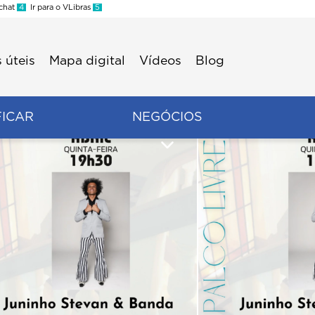
 chat
4
Ir para o VLibras
5
 úteis
Mapa digital
Vídeos
Blog
FICAR
NEGÓCIOS