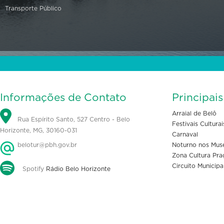
Transporte Público
Informações de Contato
Principai
Arraial de Belô
Rua Espírito Santo, 527 Centro - Belo
Festivais Culturai
Horizonte, MG, 30160-031
Carnaval
belotur@pbh.gov.br
Noturno nos Mus
Zona Cultura Pra
Circuito Municipa
Spotify
Rádio Belo Horizonte