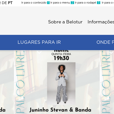
R
DE
PT
Ir para o conteúdo
1
Ir para o menu
2
Ir para o rodapé
3
Ir para o
ES
Sobre a Belotur
Informações
Menu
second
LUGARES PARA IR
ONDE 