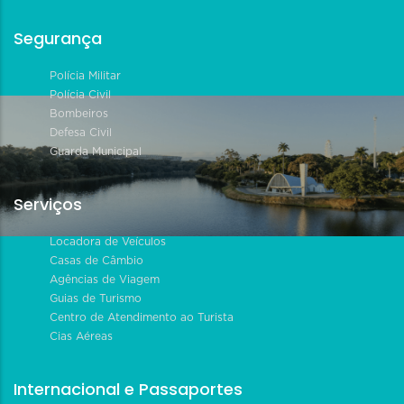
Segurança
Polícia Militar
Polícia Civil
Bombeiros
Defesa Civil
Guarda Municipal
Serviços
Locadora de Veículos
Casas de Câmbio
Agências de Viagem
Guias de Turismo
Centro de Atendimento ao Turista
Cias Aéreas
Internacional e Passaportes