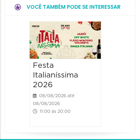
VOCÊ TAMBÉM PODE SE INTERESSAR
Board
Biblio
SESIM
08/08/20
Festa
08/08/202
Italianíssima
14:00 às
2026
08/08/2026 até
08/08/2026
11:00 às 20:00