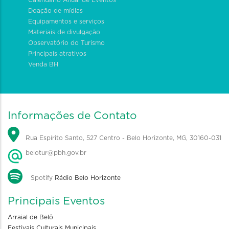
Calendário Anual de Eventos
Doação de mídias
Equipamentos e serviços
Materiais de divulgação
Observatório do Turismo
Principais atrativos
Venda BH
Informações de Contato
Rua Espírito Santo, 527 Centro - Belo Horizonte, MG, 30160-031
belotur@pbh.gov.br
Spotify
Rádio Belo Horizonte
Principais Eventos
Arraial de Belô
Festivais Culturais Municipais