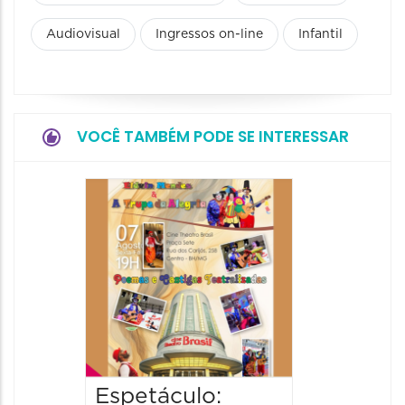
Audiovisual
Ingressos on-line
Infantil
VOCÊ TAMBÉM PODE SE INTERESSAR
Pinóqu
Especi
pais
08/08/20
08/08/202
17:00 às 
Espetáculo: