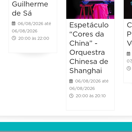
Guilherme
de Sá
Espetáculo
C
06/08/2026 até
06/08/2026
“Cores da
P
20:00 às 22:00
China” -
V
Orquestra
Chinesa de
07
Shanghai
06/08/2026 até
06/08/2026
20:00 às 20:10