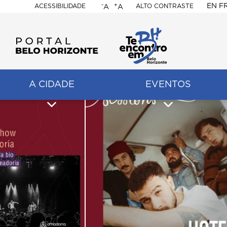
-
+
EN
F
ACESSIBILIDADE
ALTO CONTRASTE
A
A
PORTAL
BELO
HORIZONTE
A CIDADE
EVENTOS
ação
pal