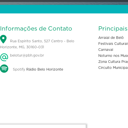
Informações de Contato
Principai
Arraial de Belô
Rua Espírito Santo, 527 Centro - Belo
Festivais Culturai
Horizonte, MG, 30160-031
Carnaval
belotur@pbh.gov.br
Noturno nos Mus
Zona Cultura Pra
Circuito Municipa
Spotify
Rádio Belo Horizonte