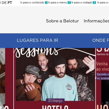
R
DE
PT
Ir para o conteúdo
1
Ir para o menu
2
Ir para o rodapé
3
Ir para o
ES
Sobre a Belotur
Informações
Menu
second
LUGARES PARA IR
ONDE 