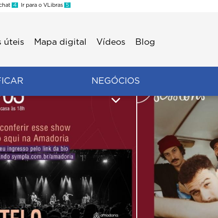
 chat
4
Ir para o VLibras
5
 úteis
Mapa digital
Vídeos
Blog
FICAR
NEGÓCIOS