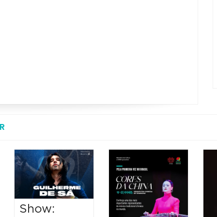
R
Show: