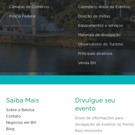
Câmaras de Comércio
Calendário Anual de Eventos
Polícia Federal
Doação de mídias
Equipamentos e serviços
Materiais de divulgação
Observatório do Turismo
Principais atrativos
Venda BH
Saiba Mais
Divulgue seu
evento
Sobre a Belotur
Contato
Envio de informações para
Negócios em BH
divulgação de eventos no Portal
Blog
Belo Horizonte