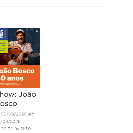
Show: João
Conce
Bosco - 80
Presto
anos
Veloc
06/08/2026 até
06/08/2
06/08/2026
07/08/202
20:30 às 22:00
20:30 à
how: João
osco
06/08/2026 até
/08/2026
20:30 às 21:30