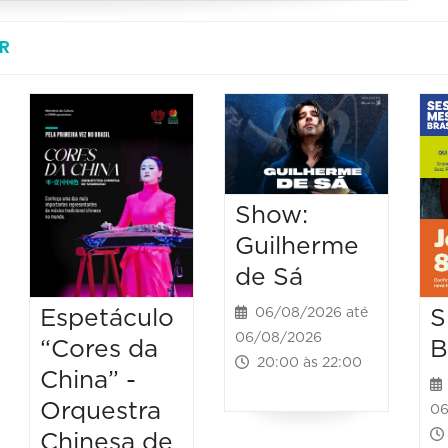
R
Show:
Guilherme
de Sá
Espetáculo
S
06/08/2026 até
06/08/2026
“Cores da
B
20:00 às 22:00
China” -
Orquestra
06
Chinesa de