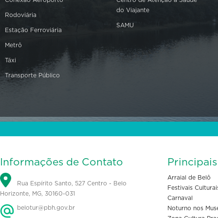
do Viajante
Rodoviária
SAMU
Estação Ferroviária
Metrô
Táxi
Transporte Público
Informações de Contato
Principai
Arraial de Belô
Rua Espírito Santo, 527 Centro - Belo
Festivais Culturai
Horizonte, MG, 30160-031
Carnaval
belotur@pbh.gov.br
Noturno nos Mus