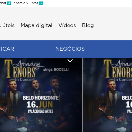
 chat
4
Ir para o VLibras
5
 úteis
Mapa digital
Vídeos
Blog
FICAR
NEGÓCIOS