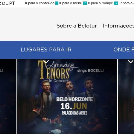
R
DE
PT
Ir para o conteúdo
1
Ir para o menu
2
Ir para o rodapé
3
Ir para o
ES
Sobre a Belotur
Informações
Menu
second
LUGARES PARA IR
ONDE 