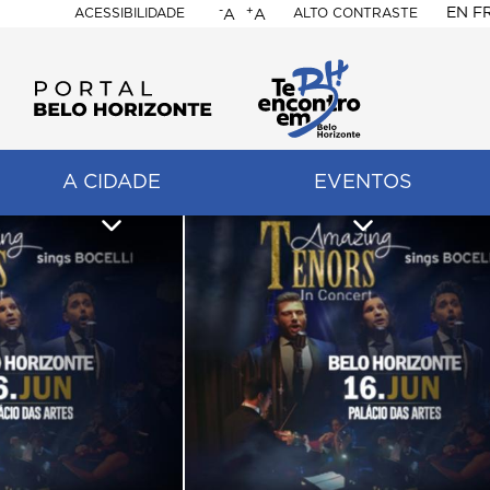
-
+
EN
F
ACESSIBILIDADE
ALTO CONTRASTE
A
A
PORTAL
BELO
HORIZONTE
A CIDADE
EVENTOS
ação
pal