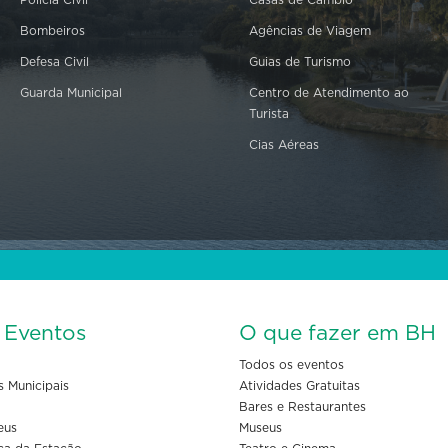
Bombeiros
Agências de Viagem
Defesa Civil
Guias de Turismo
Guarda Municipal
Centro de Atendimento ao
Turista
Cias Aéreas
s Eventos
O que fazer em BH
Todos os eventos
s Municipais
Atividades Gratuitas
Bares e Restaurantes
eus
Museus