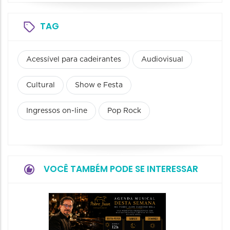
TAG
Acessível para cadeirantes
Audiovisual
Cultural
Show e Festa
Ingressos on-line
Pop Rock
VOCÊ TAMBÉM PODE SE INTERESSAR
Show:
Home