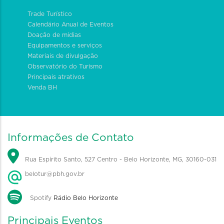
Trade Turístico
Calendário Anual de Eventos
Doação de mídias
Equipamentos e serviços
Materiais de divulgação
Observatório do Turismo
Principais atrativos
Venda BH
Informações de Contato
Rua Espírito Santo, 527 Centro - Belo Horizonte, MG, 30160-031
belotur@pbh.gov.br
Spotify
Rádio Belo Horizonte
Principais Eventos