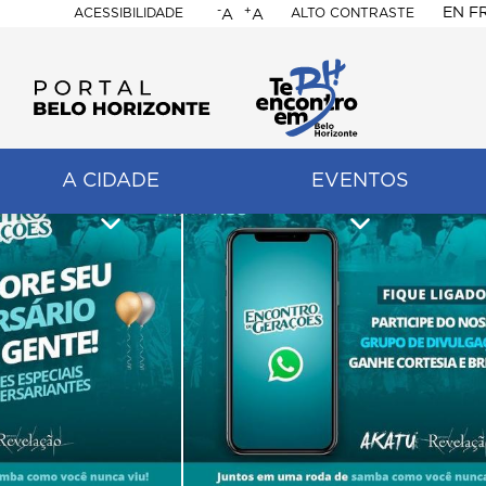
-
+
EN
F
ACESSIBILIDADE
ALTO CONTRASTE
A
A
PORTAL
BELO
HORIZONTE
A CIDADE
EVENTOS
ação
pal