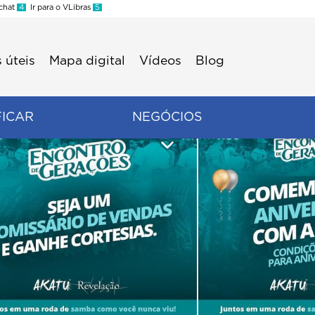
 chat
4
Ir para o VLibras
5
 úteis
Mapa digital
Vídeos
Blog
FICAR
NEGÓCIOS