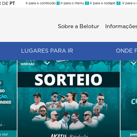
R
DE
PT
Ir para o conteúdo
1
Ir para o menu
2
Ir para o rodapé
3
Ir para o
ES
Sobre a Belotur
Informações
Menu
second
LUGARES PARA IR
ONDE 