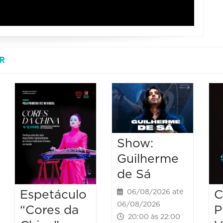
R
Show:
Guilherme
de Sá
Espetáculo
C
06/08/2026 até
06/08/2026
“Cores da
P
20:00 às 22:00