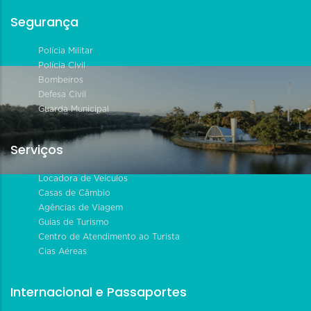
Segurança
Polícia Militar
Polícia Civil
Bombeiros
Defesa Civil
Guarda Municipal
Serviços
Locadora de Veículos
Casas de Câmbio
Agências de Viagem
Guias de Turismo
Centro de Atendimento ao Turista
Cias Aéreas
Internacional e Passaportes