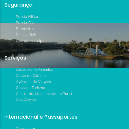
Segurança
Polícia Militar
Polícia Civil
Bombeiros
Defesa Civil
Guarda Municipal
Serviços
Locadora de Veículos
Casas de Câmbio
Agências de Viagem
Guias de Turismo
Centro de Atendimento ao Turista
Cias Aéreas
Internacional e Passaportes
Consulados