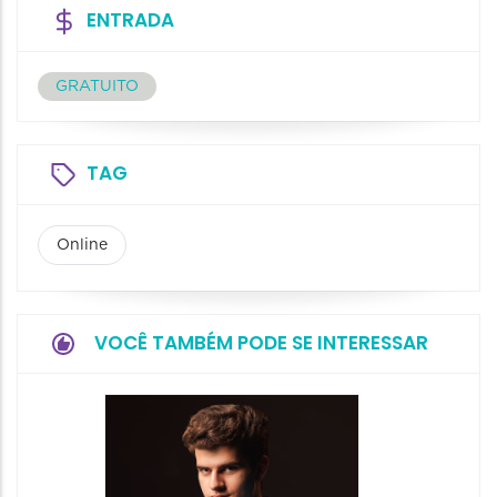
ENTRADA
GRATUITO
TAG
Online
VOCÊ TAMBÉM PODE SE INTERESSAR
Show: 
- Canç
Históri