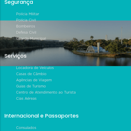
Segurança
Polícia Militar
Polícia Civil
Bombeiros
Defesa Civil
Guarda Municipal
Serviços
Locadora de Veículos
Casas de Câmbio
Agências de Viagem
Guias de Turismo
Centro de Atendimento ao Turista
Cias Aéreas
Internacional e Passaportes
Consulados