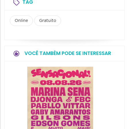
TAG
Online
Gratuito
VOCÊ TAMBÉM PODE SE INTERESSAR
Show: 
Handel
09/08/20
09/08/202
16:30 às 