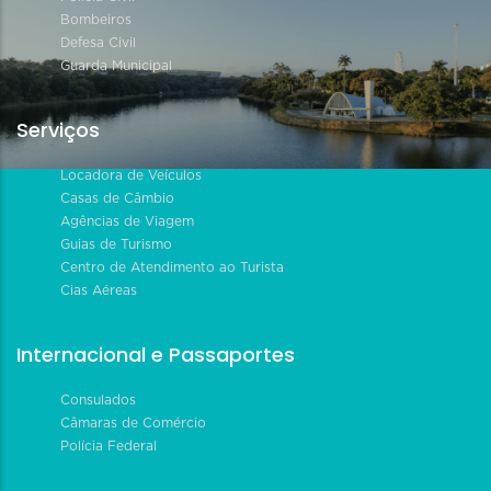
Bombeiros
Defesa Civil
Guarda Municipal
Serviços
Locadora de Veículos
Casas de Câmbio
Agências de Viagem
Guias de Turismo
Centro de Atendimento ao Turista
Cias Aéreas
Internacional e Passaportes
Consulados
Câmaras de Comércio
Polícia Federal