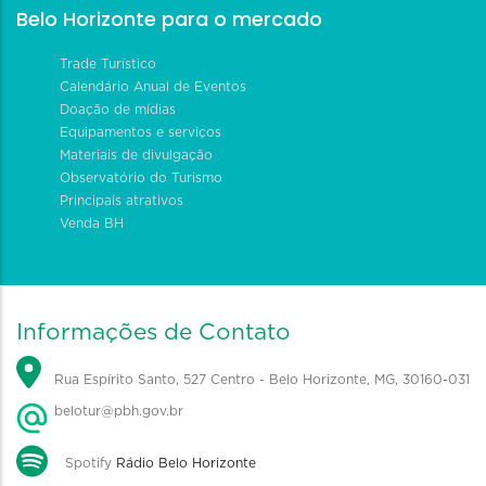
Belo Horizonte para o mercado
Trade Turístico
Calendário Anual de Eventos
Doação de mídias
Equipamentos e serviços
Materiais de divulgação
Observatório do Turismo
Principais atrativos
Venda BH
Informações de Contato
Rua Espírito Santo, 527 Centro - Belo Horizonte, MG, 30160-031
belotur@pbh.gov.br
Spotify
Rádio Belo Horizonte