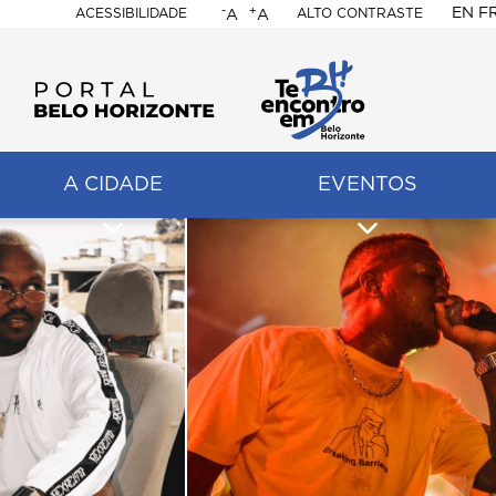
-
+
EN
F
ACESSIBILIDADE
ALTO CONTRASTE
A
A
PORTAL
BELO
HORIZONTE
A CIDADE
EVENTOS
ação
pal