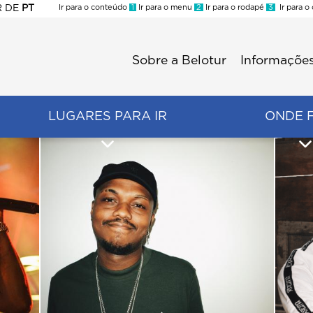
R
DE
PT
Ir para o conteúdo
1
Ir para o menu
2
Ir para o rodapé
3
Ir para o
ES
Sobre a Belotur
Informações
Menu
second
LUGARES PARA IR
ONDE 