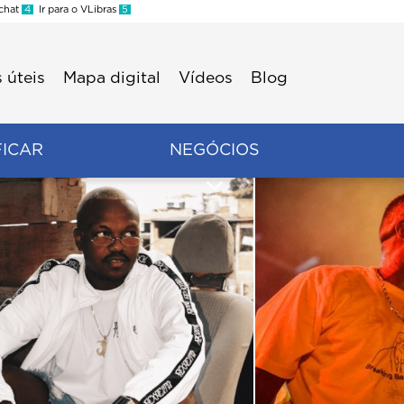
 chat
4
Ir para o VLibras
5
 úteis
Mapa digital
Vídeos
Blog
FICAR
NEGÓCIOS