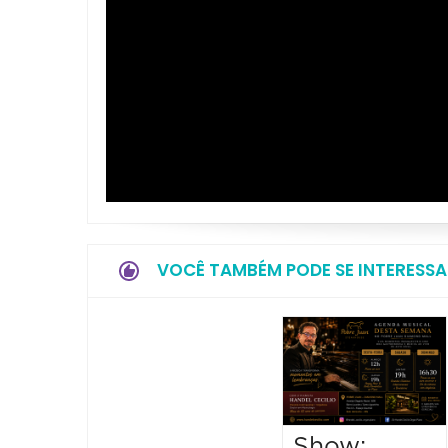
VOCÊ TAMBÉM PODE SE INTERESSA
Show: