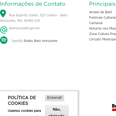
Informações de Contato
Principai
Arraial de Belô
Rua Espírito Santo, 527 Centro - Belo
Festivais Culturai
Horizonte, MG, 30160-031
Carnaval
belotur@pbh.gov.br
Noturno nos Mus
Zona Cultura Pra
Circuito Municipa
Spotify
Rádio Belo Horizonte
POLÍTICA DE
Entendi!
COOKIES
Não,
Usamos cookies para
obrigado.