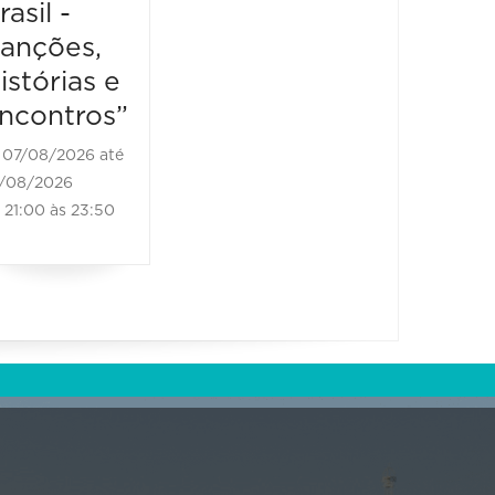
rasil -
Bones
08/08/2026 até
anções,
Brass
08/08/2026
10:00 às 20:00
istórias e
08/08/2
ncontros”
08/08/20
11:00 às
07/08/2026 até
/08/2026
21:00 às 23:50