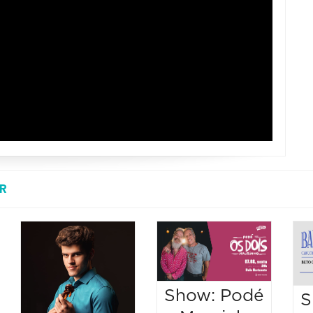
R
Show: Podé
S