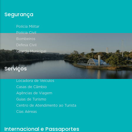
Segurança
Polícia Militar
Polícia Civil
Bombeiros
Defesa Civil
Guarda Municipal
Serviços
Locadora de Veículos
Casas de Câmbio
Agências de Viagem
Guias de Turismo
Centro de Atendimento ao Turista
Cias Aéreas
Internacional e Passaportes