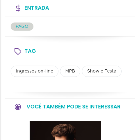
ENTRADA
PAGO
TAG
Ingressos on-line
MPB
Show e Festa
VOCÊ TAMBÉM PODE SE INTERESSAR
Show: 
Maurin