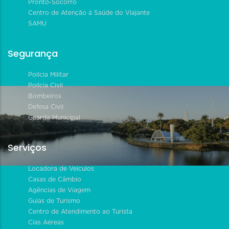
Pronto-Socorro
Centro de Atenção à Saúde do Viajante
SAMU
Segurança
Polícia Militar
Polícia Civil
Bombeiros
Defesa Civil
Guarda Municipal
Serviços
Locadora de Veículos
Casas de Câmbio
Agências de Viagem
Guias de Turismo
Centro de Atendimento ao Turista
Cias Aéreas