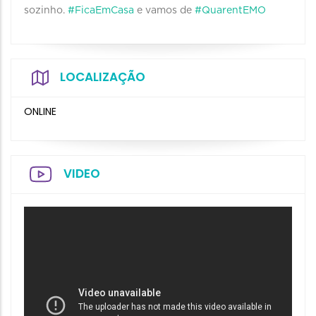
sozinho.
#FicaEmCasa
e vamos de
#QuarentEMO
LOCALIZAÇÃO
ONLINE
VIDEO