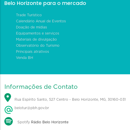
Belo Horizonte para o mercado
Trade Turístico
Calendário Anual de Eventos
Doação de mídias
Equipamentos e serviços
Materiais de divulgação
Observatório do Turismo
Principais atrativos
Venda BH
Informações de Contato
Rua Espírito Santo, 527 Centro - Belo Horizonte, MG, 30160-031
belotur@pbh.gov.br
Spotify
Rádio Belo Horizonte