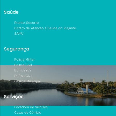
Saúde
Pronto-Socorro
Centro de Atenção à Saúde do Viajante
SAMU
Segurança
Polícia Militar
Polícia Civil
Bombeiros
Defesa Civil
Guarda Municipal
Serviços
Locadora de Veículos
Casas de Câmbio