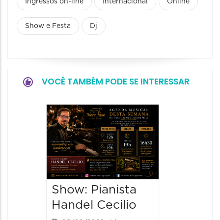
Ingressos on-line
Internacional
Online
Show e Festa
Dj
VOCÊ TAMBÉM PODE SE INTERESSAR
Show:
Teixeir
anos d
08/08/20
08/08/202
Show: Pianista
21:00 às
Handel Cecilio