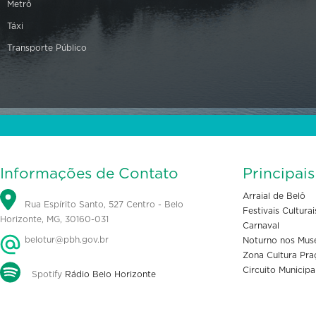
Metrô
Táxi
Transporte Público
Informações de Contato
Principai
Arraial de Belô
Rua Espírito Santo, 527 Centro - Belo
Festivais Culturai
Horizonte, MG, 30160-031
Carnaval
belotur@pbh.gov.br
Noturno nos Mus
Zona Cultura Pra
Circuito Municipa
Spotify
Rádio Belo Horizonte