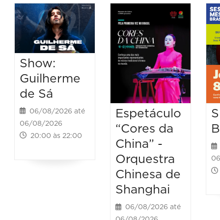
Show:
Guilherme
de Sá
Espetáculo
S
06/08/2026 até
06/08/2026
“Cores da
B
20:00 às 22:00
China” -
Orquestra
06
Chinesa de
Shanghai
06/08/2026 até
06/08/2026