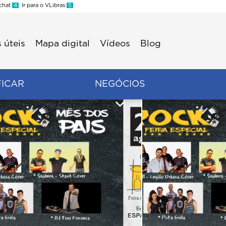
 chat
4
Ir para o VLibras
5
 úteis
Mapa digital
Vídeos
Blog
FICAR
NEGÓCIOS