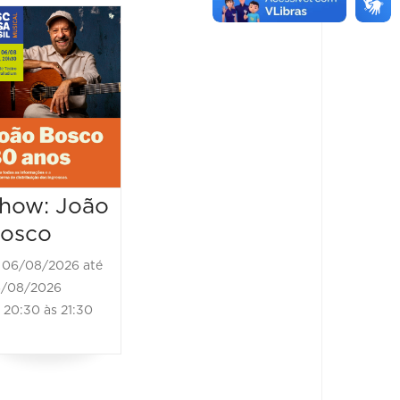
Show: João
Conce
Bosco - 80
Presto
anos
Veloc
06/08/2026 até
06/08/2
06/08/2026
07/08/202
20:30 às 22:00
20:30 à
how: João
osco
06/08/2026 até
/08/2026
20:30 às 21:30