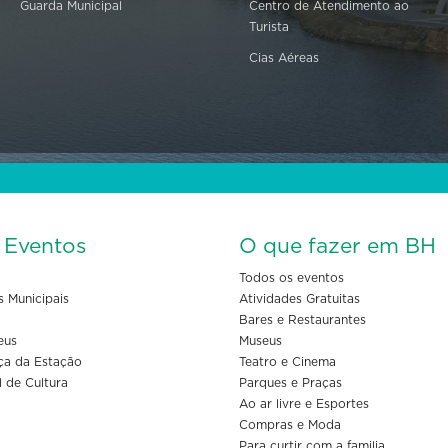
Guarda Municipal
Centro de Atendimento ao
Turista
Cias Aéreas
s Eventos
O que fazer em BH
Todos os eventos
s Municipais
Atividades Gratuitas
Bares e Restaurantes
eus
Museus
ça da Estação
Teatro e Cinema
l de Cultura
Parques e Praças
Ao ar livre e Esportes
Compras e Moda
Para curtir com a familia