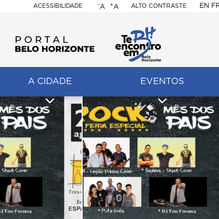
-
+
EN
F
ACESSIBILIDADE
ALTO CONTRASTE
A
A
PORTAL
BELO
HORIZONTE
A CIDADE
EVENTOS
ação
pal