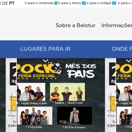
R
DE
PT
Ir para o conteúdo
1
Ir para o menu
2
Ir para o rodapé
3
Ir para o
ES
Sobre a Belotur
Informações
Menu
second
LUGARES PARA IR
ONDE 