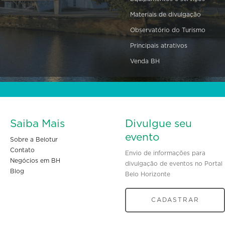
Materiais de divulgação
Observatório do Turismo
Principais atrativos
Venda BH
Saiba Mais
Divulgue seu
evento
Sobre a Belotur
Contato
Envio de informações para
Negócios em BH
divulgação de eventos no Portal
Blog
Belo Horizonte
CADASTRAR