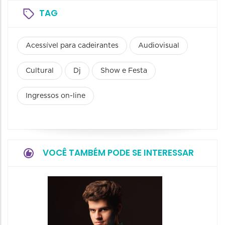
TAG
Acessível para cadeirantes
Audiovisual
Cultural
Dj
Show e Festa
Ingressos on-line
VOCÊ TAMBÉM PODE SE INTERESSAR
Show: 
Maurin
Projet