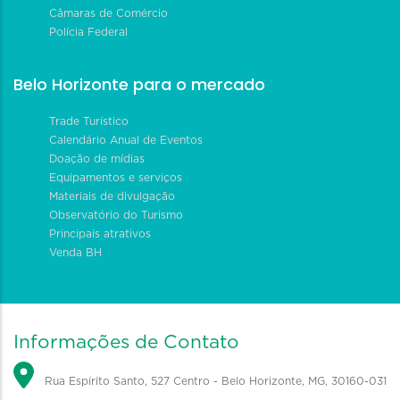
Câmaras de Comércio
Polícia Federal
Belo Horizonte para o mercado
Trade Turístico
Calendário Anual de Eventos
Doação de mídias
Equipamentos e serviços
Materiais de divulgação
Observatório do Turismo
Principais atrativos
Venda BH
Informações de Contato
Rua Espírito Santo, 527 Centro - Belo Horizonte, MG, 30160-031