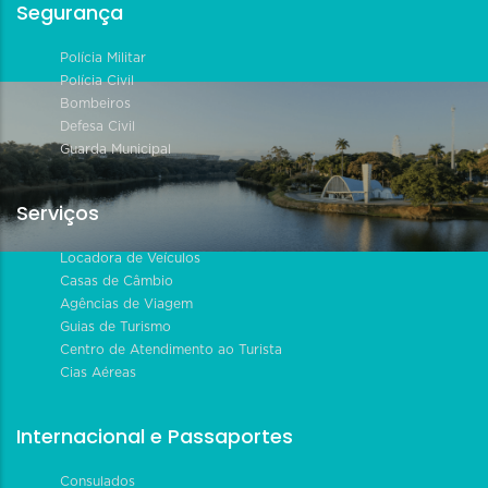
Segurança
Polícia Militar
Polícia Civil
Bombeiros
Defesa Civil
Guarda Municipal
Serviços
Locadora de Veículos
Casas de Câmbio
Agências de Viagem
Guias de Turismo
Centro de Atendimento ao Turista
Cias Aéreas
Internacional e Passaportes
Consulados