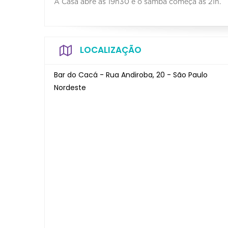
A Casa abre às 19h30 e o samba começa às 21h.
LOCALIZAÇÃO
Bar do Cacá - Rua Andiroba, 20 - São Paulo
Nordeste