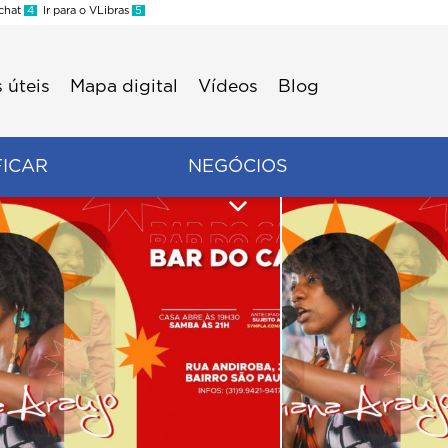
 chat
4
Ir para o VLibras
5
 úteis
Mapa digital
Vídeos
Blog
FICAR
NEGÓCIOS