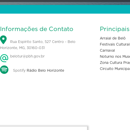
Informações de Contato
Principai
Arraial de Belô
Rua Espírito Santo, 527 Centro - Belo
Festivais Culturai
Horizonte, MG, 30160-031
Carnaval
belotur@pbh.gov.br
Noturno nos Mus
Zona Cultura Pra
Circuito Municipa
Spotify
Rádio Belo Horizonte