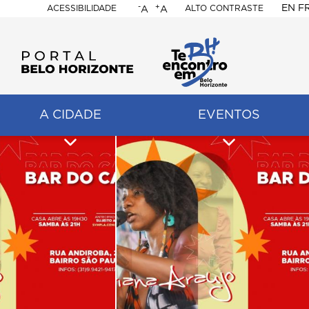
-
+
EN
F
ACESSIBILIDADE
ALTO CONTRASTE
A
A
PORTAL
BELO
HORIZONTE
A CIDADE
EVENTOS
ação
pal