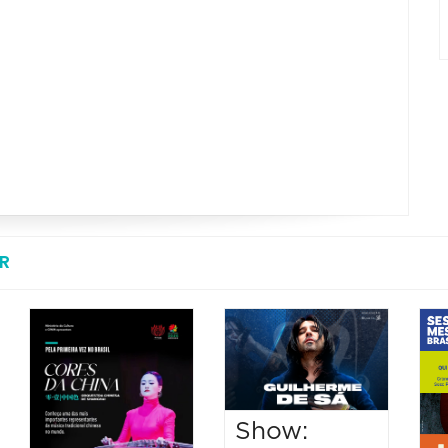
R
Show: