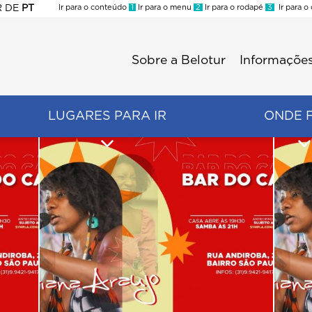
R
DE
PT
Ir para o conteúdo
1
Ir para o menu
2
Ir para o rodapé
3
Ir para o
ES
Sobre a Belotur
Informações
Menu
second
LUGARES PARA IR
ONDE 