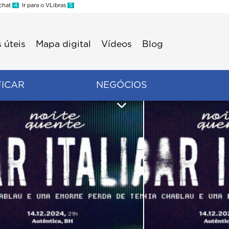
 chat
4
Ir para o VLibras
5
 úteis
Mapa digital
Vídeos
Blog
FICAR
NEGÓCIOS