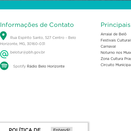
Informações de Contato
Principai
Arraial de Belô
Rua Espírito Santo, 527 Centro - Belo
Festivais Culturai
Horizonte, MG, 30160-031
Carnaval
belotur@pbh.gov.br
Noturno nos Mus
Zona Cultura Pra
Circuito Municipa
Spotify
Rádio Belo Horizonte
POLÍTICA DE
Entendi!