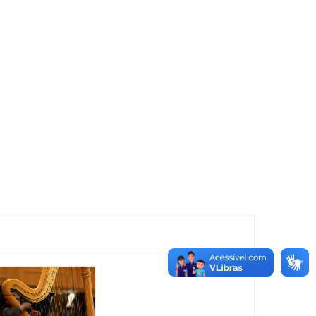
Espetáculo:
Show:
Elas
Deise