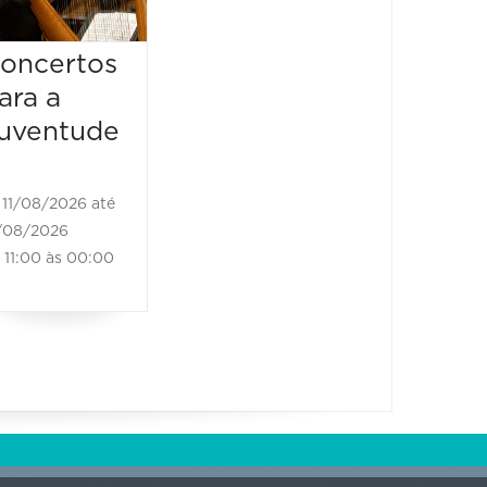
Cantam o
“Singu
Amor
ades 
oncertos
Vivo”
12/08/2026 até
ara a
12/08/2026
13/08/2
uventude
19:00 às 21:00
13/08/202
18:30 às
11/08/2026 até
/08/2026
11:00 às 00:00