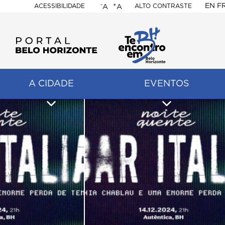
-
+
EN
F
ACESSIBILIDADE
ALTO CONTRASTE
A
A
PORTAL
BELO
HORIZONTE
A CIDADE
EVENTOS
ação
pal