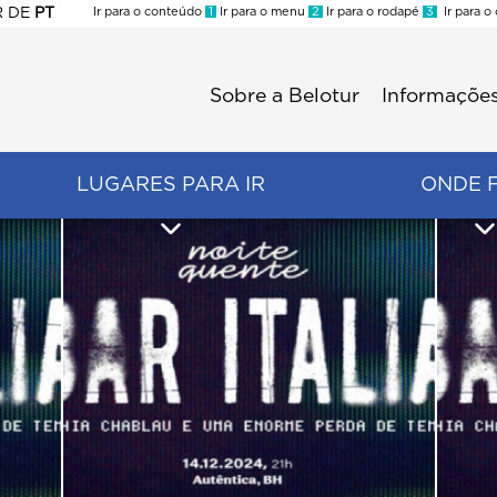
R
DE
PT
Ir para o conteúdo
1
Ir para o menu
2
Ir para o rodapé
3
Ir para o
ES
Sobre a Belotur
Informações
Menu
second
LUGARES PARA IR
ONDE 