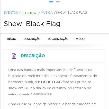
EVENTOS
/
MÚSICA
SHOW: BLACK FLAG
SHOW
/
Show: Black Flag
INÍCIO
DESCRIÇÃO
LOCALIZAÇÃO
VIDEO
DESCRIÇÃO
Uma das bandas mais importantes e influentes da
história do rock mundial e expoente fundamental do
hardcore punk, o 𝗕𝗟𝗔𝗖𝗞 𝗙𝗟𝗔𝗚 fará seu primeiro
show em BH no dia 26 de outubro, no retorno do
𝐦𝐮́𝐬𝐢𝐜𝐚 𝐪𝐮𝐞𝐧𝐭𝐞 à 𝕒𝕦𝕥𝕖̂𝕟𝕥𝕚𝕔𝕒.
Com quase 50 anos de história, a banda fundada em