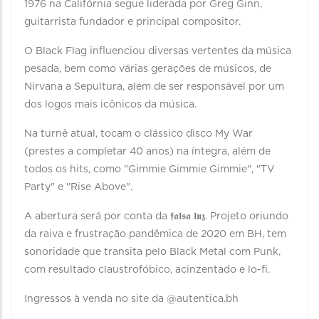
1976 na Califórnia segue liderada por Greg Ginn,
guitarrista fundador e principal compositor.
O Black Flag influenciou diversas vertentes da música
pesada, bem como várias gerações de músicos, de
Nirvana a Sepultura, além de ser responsável por um
dos logos mais icônicos da música.
Na turnê atual, tocam o clássico disco My War
(prestes a completar 40 anos) na íntegra, além de
todos os hits, como "Gimmie Gimmie Gimmie", "TV
Party" e "Rise Above".
A abertura será por conta da 𝖋𝖆𝖑𝖘𝖆 𝖑𝖚𝖟. Projeto oriundo
da raiva e frustração pandêmica de 2020 em BH, tem
sonoridade que transita pelo Black Metal com Punk,
com resultado claustrofóbico, acinzentado e lo-fi.
Ingressos à venda no site da @autentica.bh