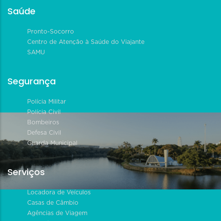
Saúde
Pronto-Socorro
Centro de Atenção à Saúde do Viajante
SAMU
Segurança
Polícia Militar
Polícia Civil
Bombeiros
Defesa Civil
Guarda Municipal
Serviços
Locadora de Veículos
Casas de Câmbio
Agências de Viagem