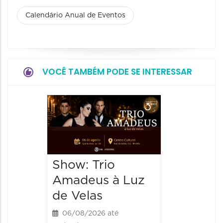
Calendário Anual de Eventos
VOCÊ TAMBÉM PODE SE INTERESSAR
Espetá
“Cores
- Orqu
Chines
Show: Trio
Shang
Amadeus à Luz
06/08/20
de Velas
06/08/202
20:00 às
06/08/2026 até