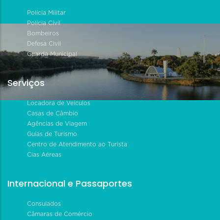
Polícia Militar
Polícia Civil
Bombeiros
Defesa Civil
Guarda Municipal
Serviços
Locadora de Veículos
Casas de Câmbio
Agências de Viagem
Guias de Turismo
Centro de Atendimento ao Turista
Cias Aéreas
Internacional e Passaportes
Consulados
Câmaras de Comércio