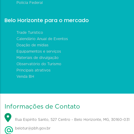
Polícia Federal
Belo Horizonte para o mercado
Trade Turístico
Calendário Anual de Eventos
Doação de mídias
Equipamentos e serviços
Materiais de divulgação
Observatório do Turismo
Principais atrativos
Venda BH
Informações de Contato
Rua Espírito Santo, 527 Centro - Belo Horizonte, MG, 30160-031
belotur@pbh.gov.br