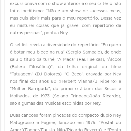
excursionava com o show anterior e o seu critério não
foi o ineditismo: “Não é um show de sucessos meus,
mas quis abrir mais para o meu repertório. Dessa vez
eu misturei coisas que já gravei com repertório de
outras pessoas”, pontua Ney.
O set list revela a diversidade do repertório: “Eu quero
é botar meu bloco na rua” (Sergio Sampaio), de onde
saiu o título da turnê, “A Maçã” (Raul Seixas), “Álcool
(Bolero Filosófico)", da trilha original do filme
"Tatuagem” (DJ Dolores) ,“O Beco”, gravada por Ney
nos final dos anos 80 (Herbert Vianna/Bi Ribeiro) e
"Mulher Barriguda", do primeiro álbum dos Secos e
Molhados, de 1973 (Solano Trindade/João Ricardo),
são algumas das músicas escolhidas por Ney.
Duas canções foram pinçadas do compacto duplo Ney
Matogrosso e Fagner, lançado em 1975: “Postal do
Amor”(Fagner/Fausto Nilo/Ricardo Bezerra) e "Ponta