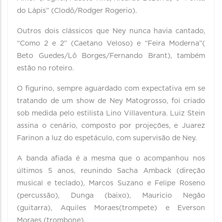
do Lápis” (Clodô/Rodger Rogerio).
Outros dois clássicos que Ney nunca havia cantado,
“Como 2 e 2” (Caetano Veloso) e “Feira Moderna”(
Beto Guedes/Lô Borges/Fernando Brant), também
estão no roteiro.
O figurino, sempre aguardado com expectativa em se
tratando de um show de Ney Matogrosso, foi criado
sob medida pelo estilista Lino Villaventura. Luiz Stein
assina o cenário, composto por projeções, e Juarez
Farinon a luz do espetáculo, com supervisão de Ney.
A banda afiada é a mesma que o acompanhou nos
últimos 5 anos, reunindo Sacha Amback (direção
musical e teclado), Marcos Suzano e Felipe Roseno
(percussão), Dunga (baixo), Mauricio Negão
(guitarra), Aquiles Moraes(trompete) e Everson
Moraes (trombone).