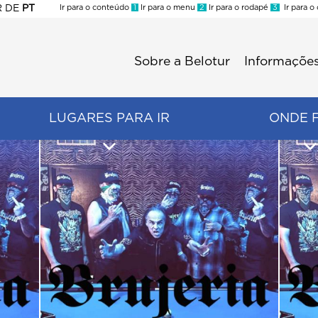
R
DE
PT
Ir para o conteúdo
1
Ir para o menu
2
Ir para o rodapé
3
Ir para o
ES
Sobre a Belotur
Informações
Menu
second
LUGARES PARA IR
ONDE 