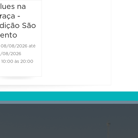
13:00 à
Brass Band
lues na
raça -
08/08/2026 até
08/08/2026
dição São
11:00 às 18:00
ento
08/08/2026 até
/08/2026
10:00 às 20:00