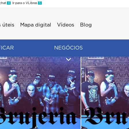
 chat
4
Ir para o VLibras
5
 úteis
Mapa digital
Vídeos
Blog
FICAR
NEGÓCIOS