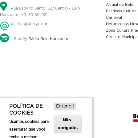
Arraial de Belô
Rua Espírito Santo, 527 Centro - Belo
Festivais Culturai
Horizonte, MG, 30160-031
Carnaval
belotur@pbh.gov.br
Noturno nos Mus
Zona Cultura Pra
Circuito Municipa
Spotify
Rádio Belo Horizonte
POLÍTICA DE
Entendi!
COOKIES
Não,
Usamos cookies para
obrigado.
assegurar que você
tenha a melhor