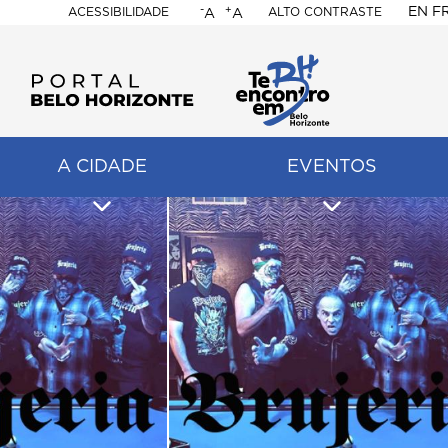
-
+
EN
F
ACESSIBILIDADE
ALTO CONTRASTE
A
A
PORTAL
BELO
HORIZONTE
A CIDADE
EVENTOS
ação
pal