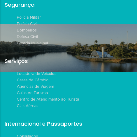
Segurança
Polícia Militar
Polícia Civil
Bombeiros
Defesa Civil
Guarda Municipal
Serviços
Locadora de Veículos
Casas de Câmbio
Agências de Viagem
Guias de Turismo
Centro de Atendimento ao Turista
Cias Aéreas
Internacional e Passaportes
Consulados