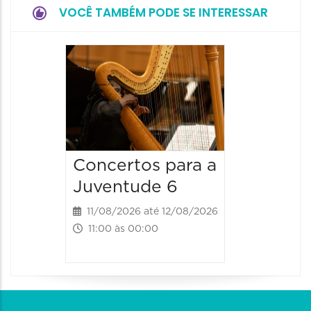
VOCÊ TAMBÉM PODE SE INTERESSAR
Espetá
Canta
12/08/20
12/08/2026
19:00 às 
Concertos para a
Juventude 6
11/08/2026 até 12/08/2026
11:00 às 00:00