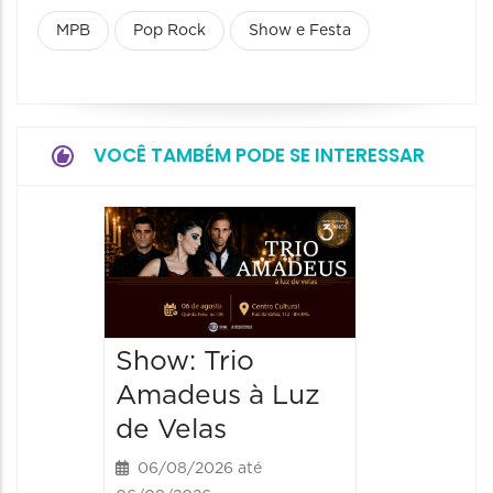
MPB
Pop Rock
Show e Festa
VOCÊ TAMBÉM PODE SE INTERESSAR
Show: 
de Sá
06/08/20
06/08/202
Show: Trio
20:00 às
Amadeus à Luz
de Velas
06/08/2026 até