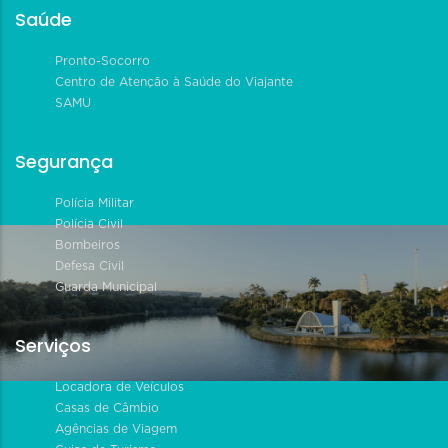
Saúde
Pronto-Socorro
Centro de Atenção à Saúde do Viajante
SAMU
Segurança
Polícia Militar
Polícia Civil
Bombeiros
Defesa Civil
Guarda Municipal
Serviços
Locadora de Veículos
Casas de Câmbio
Agências de Viagem