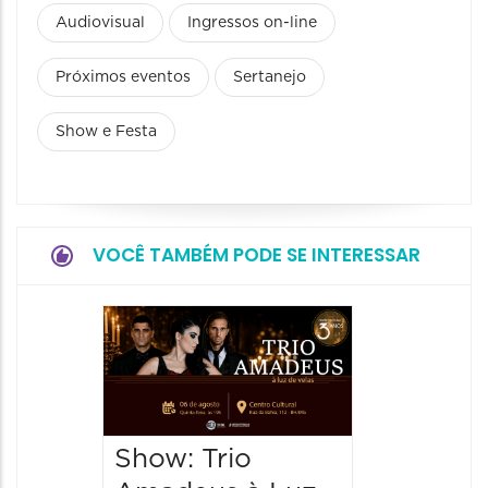
Audiovisual
Ingressos on-line
Próximos eventos
Sertanejo
Show e Festa
VOCÊ TAMBÉM PODE SE INTERESSAR
Espetá
“Cores
- Orqu
Chines
Show: Trio
Shang