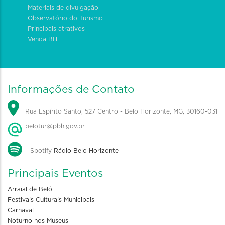
Materiais de divulgação
Observatório do Turismo
Principais atrativos
Venda BH
Informações de Contato
Rua Espírito Santo, 527 Centro - Belo Horizonte, MG, 30160-031
belotur@pbh.gov.br
Spotify
Rádio Belo Horizonte
Principais Eventos
Arraial de Belô
Festivais Culturais Municipais
Carnaval
Noturno nos Museus