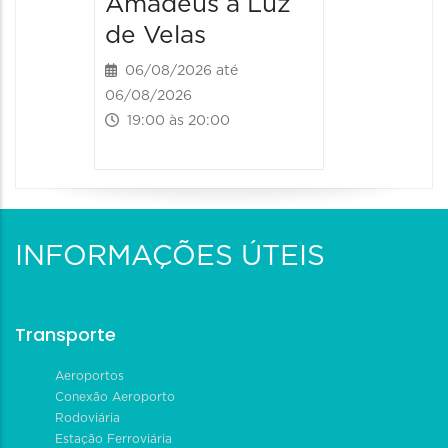
Amadeus à Luz
06/08/20
de Velas
06/08/202
20:00 às
06/08/2026 até
06/08/2026
19:00 às 20:00
INFORMAÇÕES ÚTEIS
Transporte
Aeroportos
Conexão Aeroporto
Rodoviária
Estação Ferroviária