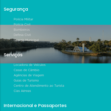
Segurança
Polícia Militar
Polícia Civil
Bombeiros
Defesa Civil
Guarda Municipal
Serviços
Locadora de Veículos
Casas de Câmbio
Agências de Viagem
Guias de Turismo
Centro de Atendimento ao Turista
Cias Aéreas
Internacional e Passaportes