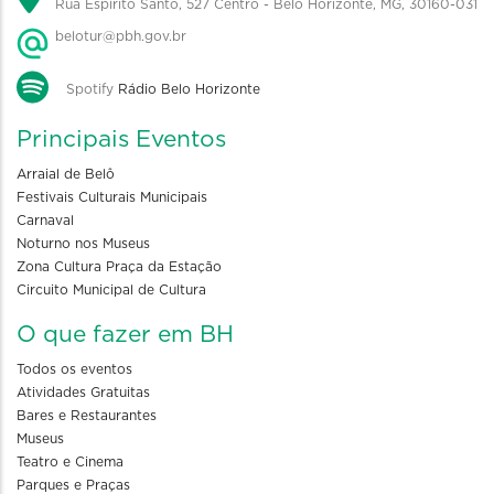
Rua Espírito Santo, 527 Centro - Belo Horizonte, MG, 30160-031
belotur@pbh.gov.br
Spotify
Rádio Belo Horizonte
Principais Eventos
Arraial de Belô
Festivais Culturais Municipais
Carnaval
Noturno nos Museus
Zona Cultura Praça da Estação
Circuito Municipal de Cultura
O que fazer em BH
Todos os eventos
Atividades Gratuitas
Bares e Restaurantes
Museus
Teatro e Cinema
Parques e Praças