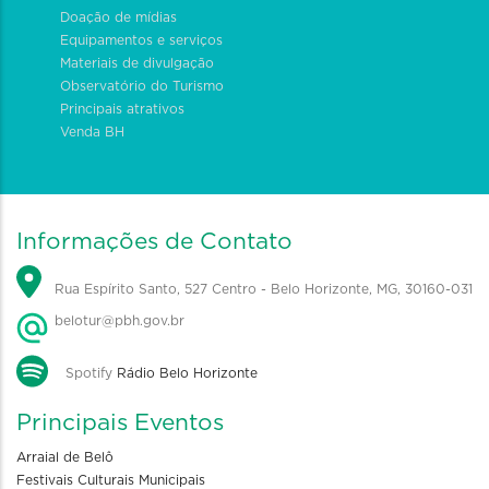
Doação de mídias
Equipamentos e serviços
Materiais de divulgação
Observatório do Turismo
Principais atrativos
Venda BH
Informações de Contato
Rua Espírito Santo, 527 Centro - Belo Horizonte, MG, 30160-031
belotur@pbh.gov.br
Spotify
Rádio Belo Horizonte
Principais Eventos
Arraial de Belô
Festivais Culturais Municipais