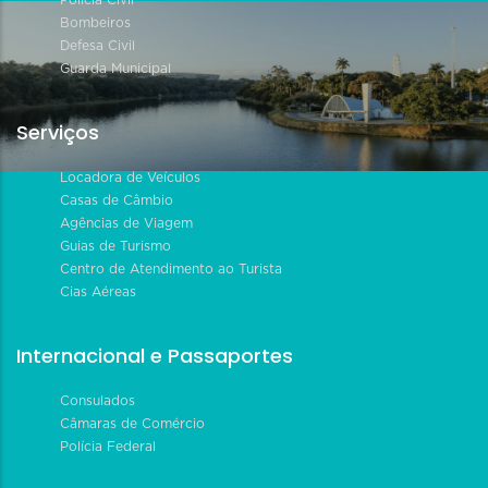
Bombeiros
Defesa Civil
Guarda Municipal
Serviços
Locadora de Veículos
Casas de Câmbio
Agências de Viagem
Guias de Turismo
Centro de Atendimento ao Turista
Cias Aéreas
Internacional e Passaportes
Consulados
Câmaras de Comércio
Polícia Federal