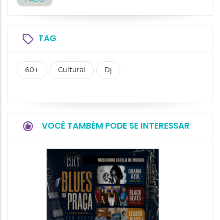
PAGO
TAG
60+
Cultural
Dj
VOCÊ TAMBÉM PODE SE INTERESSAR
Horizo
Festiva
Bones 
Band