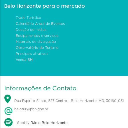
Belo Horizonte para o mercado
Trade Turístico
Calendário Anual de Eventos
Doação de mídias
Equipamentos e serviços
Materiais de divulgação
Observatório do Turismo
Principais atrativos
Venda BH
Informações de Contato
Rua Espírito Santo, 527 Centro - Belo Horizonte, MG, 30160-031
belotur@pbh.gov.br
Spotify
Rádio Belo Horizonte