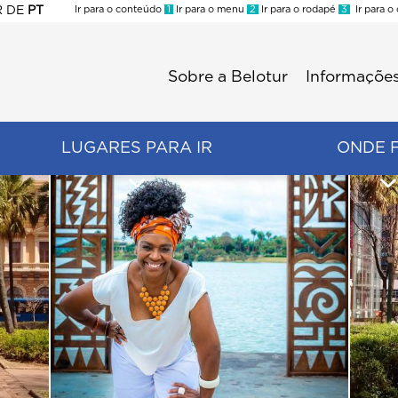
R
DE
PT
Ir para o conteúdo
1
Ir para o menu
2
Ir para o rodapé
3
Ir para o
ES
Sobre a Belotur
Informações
Menu
second
LUGARES PARA IR
ONDE 