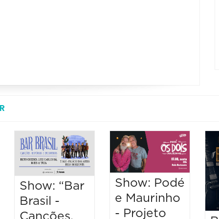
R
Show: Podé
Show: “Bar
e Maurinho
Brasil -
- Projeto
Canções,