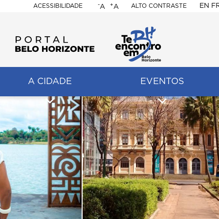
-
+
EN
F
ACESSIBILIDADE
ALTO CONTRASTE
A
A
PORTAL
BELO
HORIZONTE
A CIDADE
EVENTOS
ação
pal