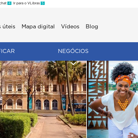
 chat
4
Ir para o VLibras
5
 úteis
Mapa digital
Vídeos
Blog
FICAR
NEGÓCIOS