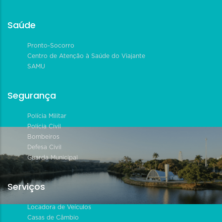
Saúde
Pronto-Socorro
Centro de Atenção à Saúde do Viajante
SAMU
Segurança
Polícia Militar
Polícia Civil
Bombeiros
Defesa Civil
Guarda Municipal
Serviços
Locadora de Veículos
Casas de Câmbio