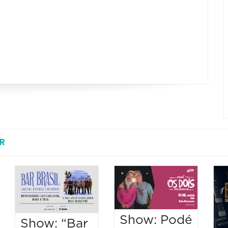
R
Show: Podé
Show: “Bar