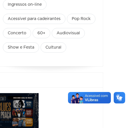
Ingressos on-line
Acessível para cadeirantes
Pop Rock
Concerto
60+
Audiovisual
Show e Festa
Cultural
Horizonte
Festiv
Brass
Sensa
Festival -
2026
Black
08/08/2