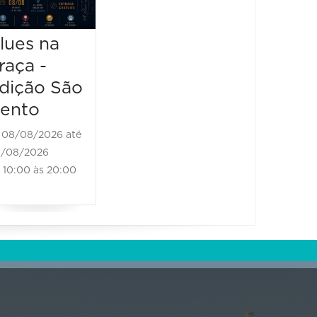
Bones
08/08/20
13:00 à
Brass Band
lues na
raça -
08/08/2026 até
08/08/2026
dição São
11:00 às 18:00
ento
08/08/2026 até
/08/2026
10:00 às 20:00