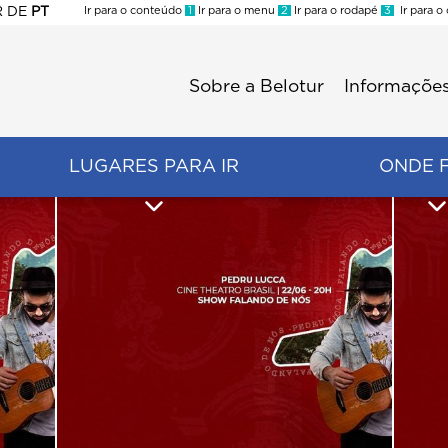
R
DE
PT
Ir para o conteúdo
1
Ir para o menu
2
Ir para o rodapé
3
Ir para o
ES
Sobre a Belotur
Informações
Menu
second
LUGARES PARA IR
ONDE 