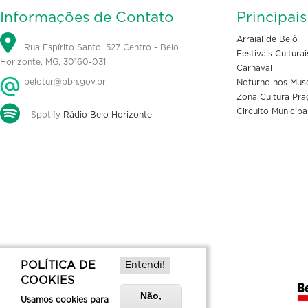
Informações de Contato
Principai
Arraial de Belô
Rua Espírito Santo, 527 Centro - Belo
Festivais Culturai
Horizonte, MG, 30160-031
Carnaval
belotur@pbh.gov.br
Noturno nos Mus
Zona Cultura Pra
Circuito Municipa
Spotify
Rádio Belo Horizonte
POLÍTICA DE
Entendi!
COOKIES
Não,
Usamos cookies para