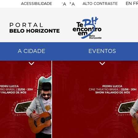
-
+
EN
F
ACESSIBILIDADE
ALTO CONTRASTE
A
A
PORTAL
BELO
HORIZONTE
A CIDADE
EVENTOS
ação
pal