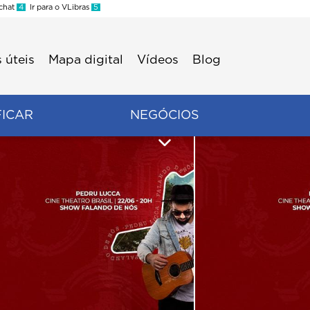
 chat
4
Ir para o VLibras
5
 úteis
Mapa digital
Vídeos
Blog
FICAR
NEGÓCIOS