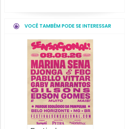
VOCÊ TAMBÉM PODE SE INTERESSAR
Show: 
Handel
09/08/20
09/08/202
16:30 às 