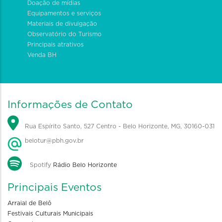
Doação de mídias
Equipamentos e serviços
Materiais de divulgação
Observatório do Turismo
Principais atrativos
Venda BH
Informações de Contato
Rua Espírito Santo, 527 Centro - Belo Horizonte, MG, 30160-031
belotur@pbh.gov.br
Spotify
Rádio Belo Horizonte
Principais Eventos
Arraial de Belô
Festivais Culturais Municipais