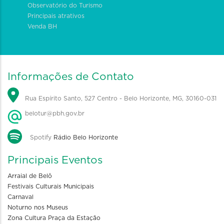
Observatório do Turismo
Principais atrativos
Venda BH
Informações de Contato
Rua Espírito Santo, 527 Centro - Belo Horizonte, MG, 30160-031
belotur@pbh.gov.br
Spotify
Rádio Belo Horizonte
Principais Eventos
Arraial de Belô
Festivais Culturais Municipais
Carnaval
Noturno nos Museus
Zona Cultura Praça da Estação