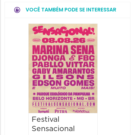
VOCÊ TAMBÉM PODE SE INTERESSAR
Show: 
Handel
09/08/20
09/08/202
16:30 às 
Festival
Sensacional