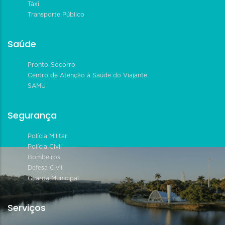
Táxi
Transporte Público
Saúde
Pronto-Socorro
Centro de Atenção à Saúde do Viajante
SAMU
Segurança
Polícia Militar
Polícia Civil
Bombeiros
Defesa Civil
Guarda Municipal
Serviços