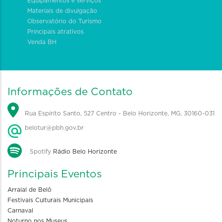
Equipamentos e serviços
Materiais de divulgação
Observatório do Turismo
Principais atrativos
Venda BH
Informações de Contato
Rua Espírito Santo, 527 Centro - Belo Horizonte, MG, 30160-031
belotur@pbh.gov.br
Spotify
Rádio Belo Horizonte
Principais Eventos
Arraial de Belô
Festivais Culturais Municipais
Carnaval
Noturno nos Museus