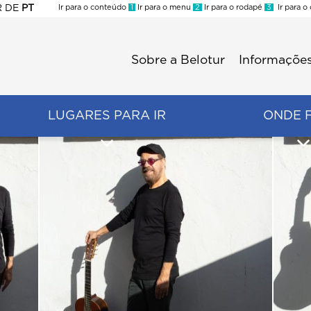
R
DE
PT
Ir para o conteúdo
1
Ir para o menu
2
Ir para o rodapé
3
Ir para o
ES
Sobre a Belotur
Informações
Menu
second
LUGARES PARA IR
ONDE 