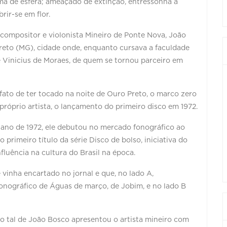
rma de esfera; ameaçado de extinção, entressonha a
ir-se em flor.
 compositor e violonista Mineiro de Ponte Nova, João
reto (MG), cidade onde, enquanto cursava a faculdade
 Vinicius de Moraes, de quem se tornou parceiro em
fato de ter tocado na noite de Ouro Preto, o marco zero
próprio artista, o lançamento do primeiro disco em 1972.
 ano de 1972, ele debutou no mercado fonográfico ao
primeiro título da série Disco de bolso, iniciativa do
fluência na cultura do Brasil na época.
 vinha encartado no jornal e que, no lado A,
fonográfico de Águas de março, de Jobim, e no lado B
o tal de João Bosco apresentou o artista mineiro com