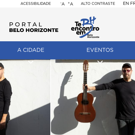
-
+
EN
F
ACESSIBILIDADE
ALTO CONTRASTE
A
A
PORTAL
BELO
HORIZONTE
A CIDADE
EVENTOS
ação
pal