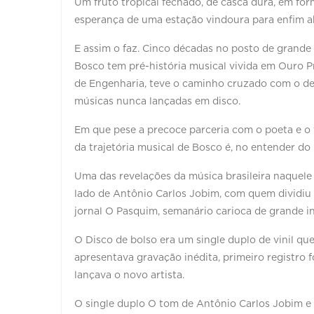
Um fruto tropical fechado, de casca dura, em fo
esperança de uma estação vindoura para enfim abr
E assim o faz. Cinco décadas no posto de grande
Bosco tem pré-história musical vivida em Ouro P
de Engenharia, teve o caminho cruzado com o de
músicas nunca lançadas em disco.
Em que pese a precoce parceria com o poeta e o 
da trajetória musical de Bosco é, no entender do 
Uma das revelações da música brasileira naquele
lado de Antônio Carlos Jobim, com quem dividiu o 
jornal O Pasquim, semanário carioca de grande in
O Disco de bolso era um single duplo de vinil que
apresentava gravação inédita, primeiro registro 
lançava o novo artista.
O single duplo O tom de Antônio Carlos Jobim e 