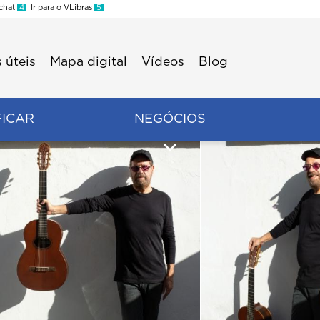
 chat
4
Ir para o VLibras
5
 úteis
Mapa digital
Vídeos
Blog
FICAR
NEGÓCIOS