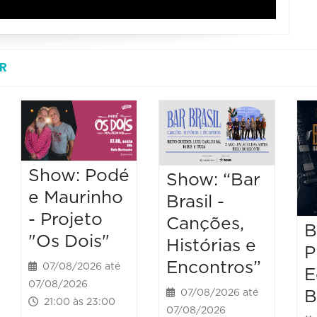
R
Show: Podé
Show: “Bar
e Maurinho
Brasil -
- Projeto
Canções,
B
"Os Dois"
Histórias e
P
Encontros”
07/08/2026 até
E
07/08/2026
B
07/08/2026 até
21:00 às 23:00
07/08/2026