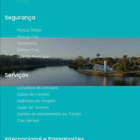
Segurança
Polícia Militar
Polícia Civil
Bombeiros
Defesa Civil
Guarda Municipal
Serviços
Locadora de Veículos
Casas de Câmbio
Agências de Viagem
Guias de Turismo
Centro de Atendimento ao Turista
Cias Aéreas
Internacional e Passaportes