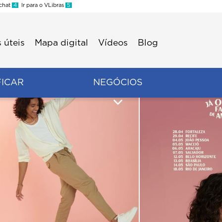
 chat
4
Ir para o VLibras
5
 úteis
Mapa digital
Vídeos
Blog
FICAR
NEGÓCIOS