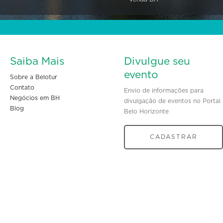
Saiba Mais
Divulgue seu
evento
Sobre a Belotur
Contato
Envio de informações para
Negócios em BH
divulgação de eventos no Portal
Blog
Belo Horizonte
CADASTRAR